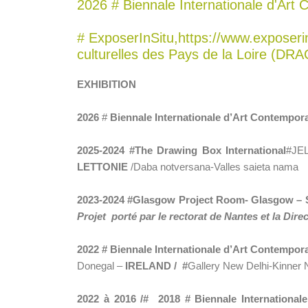
2026 # Biennale Internationale d'Ar
# ExposerInSitu,https://www.exposerins
culturelles des Pays de la Loire (DRA
EXHIBITION
2026
#
Biennale Internationale d’Art Contempor
2025-2024
#
The Drawing Box International
#JE
LETTONIE
/Daba notversana-Valles saieta nama
2023-2024 #Glasgow Project Room- Glasgow – 
Projet porté par le rectorat de Nantes et la Dir
2022 # Biennale Internationale d’Art Contempor
Donegal –
IRELAND /
#
Gallery New Delhi-Kinner 
2022 à 2016 /# 2018 # Biennale Internation