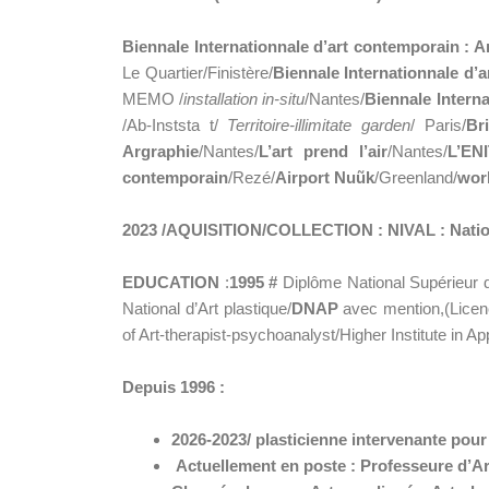
Biennale Internationnale d’art contemporain : A
Le Quartier/Finistère/
Biennale Internationnale d’
MEMO /
installation in-situ
/Nantes/
Biennale Intern
/Ab-Inststa t/
Territoire-illimitate garden
/ Paris/
Br
Argraphie
/Nantes/
L’art prend l’air
/Nantes/
L’EN
contemporain
/Rezé/
Airport Nuũk
/Greenland/
wor
2023 /AQUISITION/COLLECTION : NIVAL : Nationa
EDUCATION
:
1995 #
Diplôme National Supérieur d
National d’Art plastique/
DNAP
avec mention,(Licen
of Art-therapist-psychoanalyst/Higher Institute in
Depuis 1996 :
2026-2023/ plasticienne intervenante p
Actuellement en poste : Professeure d’Art