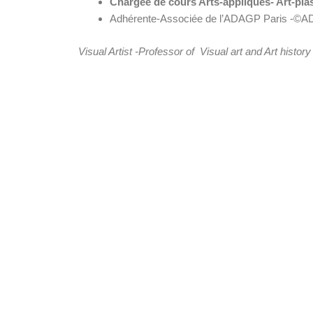
Chargée de cours Arts-appliqués- Art-plas
Adhérente-Associée de l’ADAGP Paris -©
Visual Artist -Professor of Visual art and Art histo