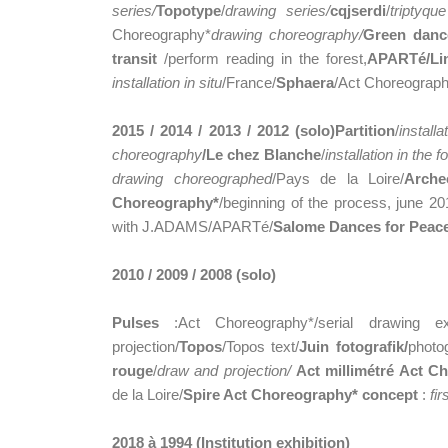
series/
Topotype
/
drawing series/
cqjserdi
/
triptyqu
Choreography*
drawing choreography/
Green danc
transit
/perform reading in the forest,
APARTé/
Li
installation in situ
/France/
Sphaera
/Act Choreograp
2015 / 2014 / 2013 / 2012 (solo)
Partition
/
installa
choreography
/Le chez Blanche
/
installation in the f
drawing choreographed
/Pays de la Loire/
Arche
Choreography*
/beginning of the process, june 20
with J.ADAMS/APARTé/
Salome Dances for Peac
2010 / 2009 / 2008 (solo)
Pulses
:Act Choreography*/serial drawing e
projection/
Topos
/Topos text/
Juin fotografik/
photo
rouge
/
draw and projection/
Act millimétré Act C
de la Loire/
Spire Act Choreography* concept
:
fi
2018 à 1994 (Institution exhibition)