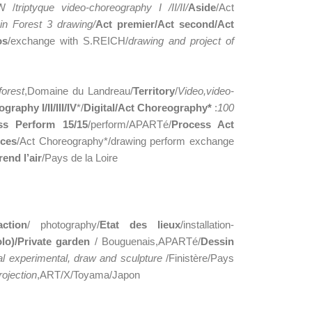
W /
triptyque video-choreography I /II/II/
Aside
/Act
*
in Forest 3 drawing/
Act premier/Act second/Act
os
/exchange with S.REICH/
drawing and project of
forest
,Domaine du Landreau/
Territory
/
Video,video-
graphy I/II/III/IV
*/
Digital/Act Choreography*
:
100
ss Perform 15/15
/perform/APARTé/
Process Act
ces
/Act Choreography*/drawing perform exchange
rend l’air
/Pays de la Loire
action
/ photography/
Etat des lieux
/installation-
lo)/
Private garden
/ Bouguenais,APARTé/
Dessin
al experimental, draw and sculpture
/Finistère/Pays
rojection
,ART/X/Toyama/Japon