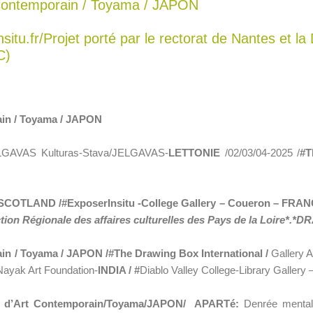
t Contemporain / Toyama / JAPON
itu.fr/Projet porté par le rectorat de Nantes et la 
C)
ain / Toyama / JAPON
LGAVAS Kulturas-Stava/JELGAVAS-
LETTONIE
/02/03/04-2025 /
#
T
SCOTLAND /#ExposerInsitu -College Gallery – Coueron – FRA
ection Régionale des affaires culturelles des Pays de la Loire*.*D
ain / Toyama / JAPON /
#
The Drawing Box International /
Gallery 
Nayak Art Foundation-
INDIA / #
Diablo Valley College-Library Gallery
ale d’Art Contemporain/Toyama/JAPON/ APARTé:
Denrée mental