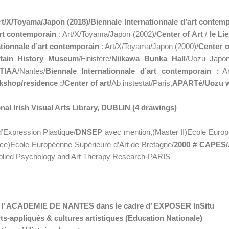
rt/X/Toyama/Japon (2018)/
Biennale Internationnale d’art contem
art contemporain
: Art/X/Toyama/Japon (2002)/
Center of Art
/
le Li
ationnale d’art contemporain
: Art/X/Toyama/Japon (2000)/
Center o
itain History Museum
/Finistère/
Niikawa Bunka Hall
/Uozu Japon
ITIAA
/Nantes/
Biennale Internationnale d’art contemporain
: A
kshop/residence :/
Center of art/
Ab instestat/Paris,
APARTé/
Uozu w
l Irish Visual Arts Library, DUBLIN (4 drawings)
’Expression Plastique/
DNSEP
avec mention,(Master II)Ecole Europ
ce)Ecole Européenne Supérieure d’Art de Bretagne/
2000 #
CAPES
 Applied Psychology and Art Therapy Research-PARIS
our l’ ACADEMIE DE NANTES dans le cadre d’ EXPOSER InSitu
s-appliqués & cultures artistiques (Education Nationale)