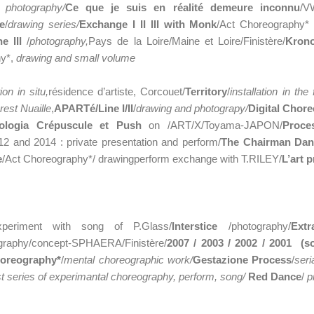
e photography/
Ce que je suis en réalité demeure inconnu
/V
e
/
drawing series/
Exchange I II III with Monk
/Act Choreography
ne III
/
photography,
Pays de la Loire/Maine et Loire/Finistère/
Kron
hy*,
drawing and small volume
tion in situ,
résidence d’artiste, Corcouet/
Territory
/
installation in the 
orest Nuaille
,
APARTé/
Line I/II
/
drawing and photograpy/
Digital Choreo
ologia Crépuscule et Push
on /ART/X/Toyama-JAPON/
Proce
12 and 2014 : private presentation and perform/
The Chairman Dan
e
/Act Choreography*/ drawingperform exchange with T.RILEY/
L’art p
xperiment with song of P.Glass/
Interstice
/photography/
Extr
graphy/concept-SPHAERA/Finistère/
2007 / 2003 / 2002 / 2001 (so
horeography*
/
mental choreographic work/
Gestazione Process
/
seri
rst series of experimantal choreography, perform, song/
Red Dance
/
p