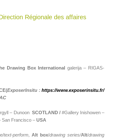
Direction Régionale des affaires
he Drawing Box International
galerija – RIGAS-
NCE(
ExposerInsitu :
https://www.exposerinsitu.fr/
RAC
Argyll – Dunoon
SCOTLAND /
#Gallery Inishowen –
 – San Francisco –
USA
e/
text-perform,
Alt box
/
drawing series/
Alt
/
drawing