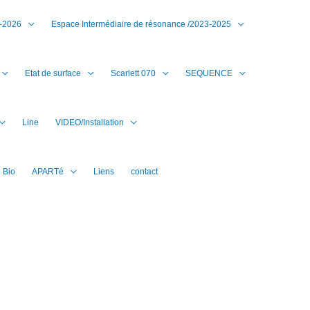
7-2026
Espace Intermédiaire de résonance /2023-2025
Etat de surface
Scarlett 070
SEQUENCE
Line
VIDEO/Installation
Bio
APARTé
Liens
contact