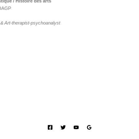
tique / Histoire des arts
ADAGP
ry & Art-therapist-psychoanalyst