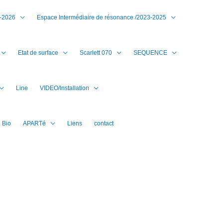
7-2026
Espace Intermédiaire de résonance /2023-2025
Etat de surface
Scarlett 070
SEQUENCE
Line
VIDEO/Installation
Bio
APARTé
Liens
contact