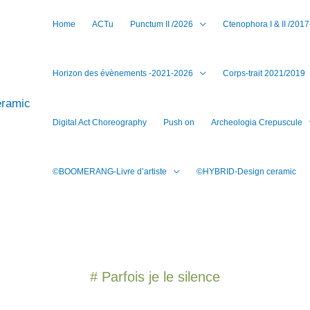
Home
ACTu
Punctum II /2026
Ctenophora I & II /201
Horizon des évènements -2021-2026
Corps-trait 2021/2019
eramic
Digital Act Choreography
Push on
Archeologia Crepuscule
©BOOMERANG-Livre d’artiste
©HYBRID-Design ceramic
# Parfois je le silence