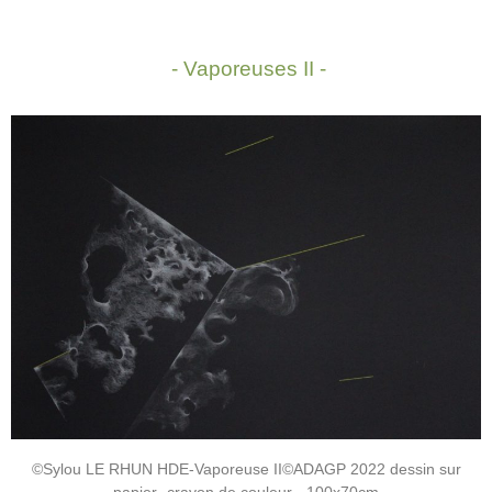
- Vaporeuses II -
©Sylou LE RHUN HDE-Vaporeuse II©ADAGP 2022 dessin sur