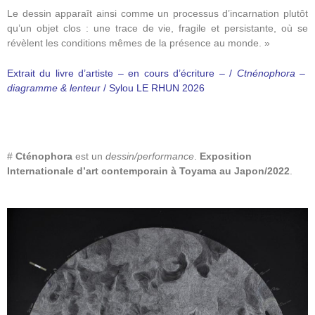
Le dessin apparaît ainsi comme un processus d’incarnation plutôt
qu’un objet clos : une trace de vie, fragile et persistante, où se
révèlent les conditions mêmes de la présence au monde. »
Extrait du livre d’artiste – en cours d’écriture – /
Ctnénophora –
diagramme & lenteu
r / Sylou LE RHUN 2026
#
Cténophora
est un
dessin/performance
.
Exposition
Internationale d’art contemporain à Toyama au Japon/2022
.