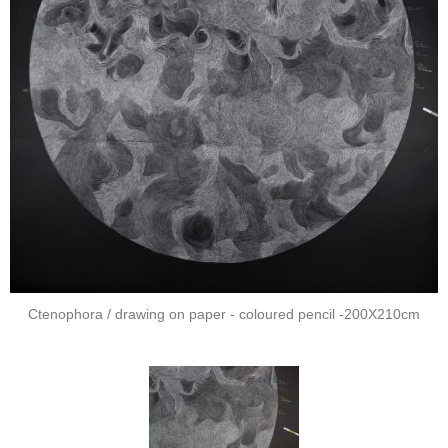
Ctenophora / drawing on paper - coloured pencil -200X210cm